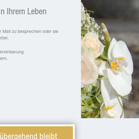
 in Ihrem Leben
r Mail zu besprechen oder sie
rbei.
vereinbarung.
ern.
übergehend bleibt