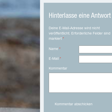
Hinterlasse eine Antwort
Deine E-Mail-Adresse wird nicht
veröffentlicht. Erforderliche Felder sind
markiert
*
Name
*
E-Mail
*
Kommentar