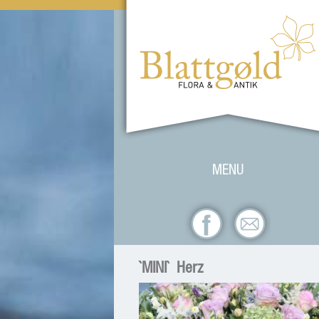
Zum Inhalt springen
MENU
`MINI` Herz